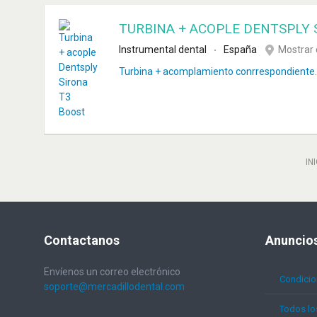
TURBINA + ACOPLE DENTSPLY 
Instrumental dental
España
Mostrar 
Turbina + acomplamiento conrrespondiente. 
IN
Contactanos
Anuncio
Envíenos un correo electrónico
Condicio
soporte@mercadillodental.com
Todos lo