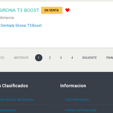
SIRONA T3 BOOST
EN VENTA
distancia
Dentsply Sirona. T3 Boost.
ICIO
ANTERIOR
1
2
3
4
SIGUIENTE
FINA
s
Clasificados
Informacion
nes de Uso del Servicio
Sobre Nosotros
s Anuncios
Politica de Privacidad