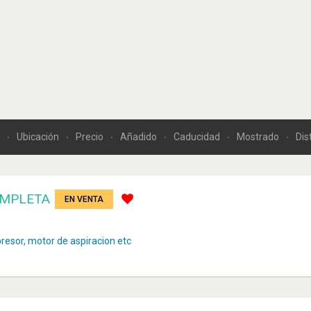
a
Ubicación
Precio
Añadido
Caducidad
Mostrado
Dis
OMPLETA
EN VENTA
resor, motor de aspiracion etc