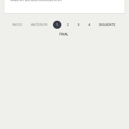
INICIO
ANTERIOR
1
2
3
4
SIGUIENTE
FINAL
Maquinaria Dental
RX PAPAYA 3D PLUS GENORAY CBCT
Se vende CBCT Modelo Papay 3D Plus de Genoray, en perfecto…
Maquinaria Dental
EQUIPO DENTAL ANCAR SD100 SEGUNDA MANO
Se vende equipo ANCAR SD100 segunda mano.
Instrumental dental
IMPRESORA DE RESINA PARA LABORATORIO MODELO MOON RAY OFERTA
Se vende impresora para resina modelo Moon Ray en perfecto estado