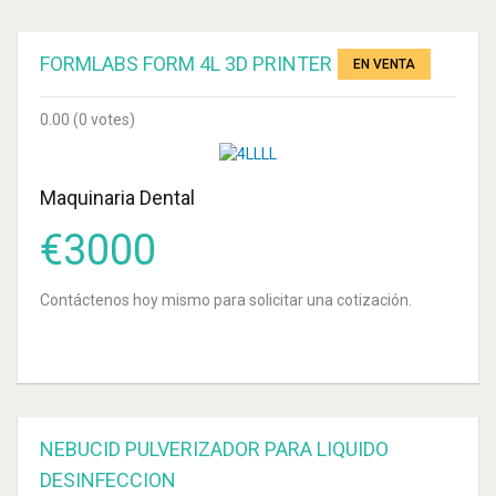
MATERIAL DE
IMPRESIÓN
FORMLABS FORM 4L 3D PRINTER
EN VENTA
ORTHO-STRIP
0.00
(0 votes)
SET 060A
Maquinaria Dental
EQUIPO DENTAL
ANTHOS
€
3000
MANGUERAS
COLGANTES
Contáctenos hoy mismo para solicitar una cotización.
KIT ROTATORIO
DENTAL BADER
PARA
ODONTOLOGÍA
NEBUCID PULVERIZADOR PARA LIQUIDO
ORTHO-STRIP
DESINFECCION
SET 064 KIT 6