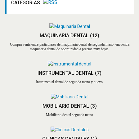
CATEGORÍAS
FORMLABS FORM
4L 3D PRINTER
MAQUINARIA DENTAL
(12)
Compra venta entre particulares de maquinaria dental de segunda mano, encuentra
SE VENDE
maquinaria dental de oportunidad a precios muy bajos.
CLINICA DENTAL
COMPLETA
INSTRUMENTAL DENTAL
(7)
TURBINA +
Instrumental dental de segunda mano y nuevo.
ACOPLE
DENTSPLY
SIRONA T3
MOBILIARIO DENTAL
(3)
BOOST
Mobiliario dental segunda mano
EQUIPO FEDESA
MODELO LINCE
OPORTUNIDAD
CLINICAS DENTALES
(1)