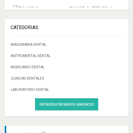
EQUIPO FEDESA
PENTA 4
OPORTUNIDAD.
CATEGORIAS
MAQUINARIA DENTAL
MICROSCOPIO
LEIKA M655
INSTRUMENTAL DENTAL
MOBILIARIO DENTAL
EQUIPO DENTAL
CLINICAS DENTALES
ANCAR SD100
LABORATORIO DENTAL
SEGUNDA MANO
INTRODUCIR NUEVO ANUNCIO
AUTOCLAVE
MOCOM MODELO
PROXIMA