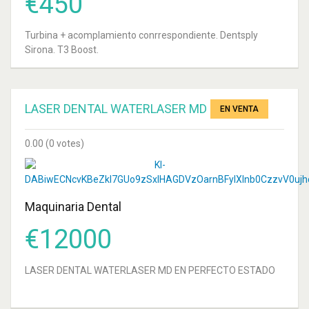
€
450
DESINFECCION
ORTO
Turbina + acomplamiento conrrespondiente. Dentsply
Sirona. T3 Boost.
PANORÁMICO 2D
VATECH PAX-
PRIMO
LASER DENTAL WATERLASER MD
EN VENTA
LASER DENTAL
0.00
(0 votes)
KAVO M650
EQUIPO DENTAL
Maquinaria Dental
FEDESA ASTRO
LINE
€
12000
OPORTUNIDAD
LASER DENTAL WATERLASER MD EN PERFECTO ESTADO
MÁQUINA
MEZCLADORA DE