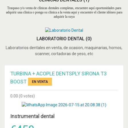
Traspaso y/o venta de clínicas dentales completas, encuentre aquí oportunidades para
adquirir una clinica o ponga su clinica a la venta aqui y encuentre el cliente idóneo para
MICROMOTOR
adquirir la suya
PARA IMPLANTES
W&H MODELO
IMPLANTMED
LABORATORIO DENTAL
(0)
OPORTUNIDAD
Laboratorios dentales en venta, de ocasion, maquinarias, hornos,
VENDO POR
scanner, cortadoras de yeso, etc
JUBILACION
TURBINA + ACOPLE DENTSPLY SIRONA T3
IMPRESORA DE
BOOST
EN VENTA
RESINA PARA
LABORATORIO
0.00
(0 votes)
MODELO MOON
RAY OFERTA
NEBUCID
Instrumental dental
PULVERIZADOR
PARA LIQUIDO