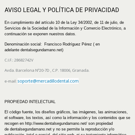
AVISO LEGAL Y POLÍTICA DE PRIVACIDAD
En cumplimiento del artículo 10 de la Ley 34/2002, de 11 de julio, de
Servicios de la Sociedad de la Información y Comercio Electrónico, a
continuación se exponen nuestros datos.
Denominación social: Francisco Rodríguez Pérez ( en
adelante
dentalsegundamano
.net
)
C.I.F.: 28682742V
Avda. Barcelona Nº20-7D , C.P. 18006, Granada.
soporte@mercadillodental.com
e-mail:
PROPIEDAD INTELECTUAL
El código fuente, los diseños gráficos, las imágenes, las animaciones,
el software, los textos, así como la información y los contenidos que se
recogen en http://www.dentalsegundamano.net/ son propiedad
de
dentalsegundamano
.net
y no se permite la reproducción y/o
publicación, total o parcial, del sitio web, ni su tratamiento informático,