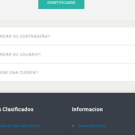
IDENTIFICARSE
ORDAR SU CONTRASEÑA?
RDAR SU USUARIO?
IENE UNA CUENTA?
s
Clasificados
Informacion
nes de Uso del Servicio
Sobre Nosotros