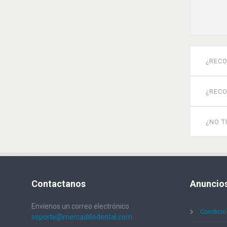
¿REC
¿RECO
¿NO T
Contactanos
Anuncio
Envíenos un correo electrónico
Condicio
soporte@mercadillodental.com