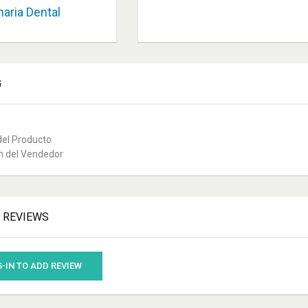
aria Dental
G
del Producto
n del Vendedor
' REVIEWS
-IN TO ADD REVIEW