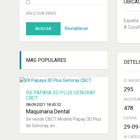
UBICA
SÓLO CON VIDEO
España
A Coruñ
Restablecer
BUSCAR
MAS
POPULARES
DETEL
ID ANUNC
295
RX PAPAYA 3D PLUS GENORAY
CBCT
MOSTRA
08-09-2021 18:43:32
478
Maquinaria Dental
EXPIRA:
Se vende CBCT Modelo Papay 3D Plus
de Genoray, en ...
29-09-
IN CATEG