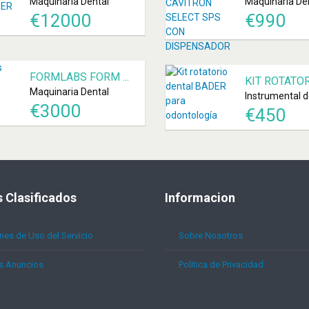
Maquinaria Dental
Maquinaria De
€
12000
€
990
FORMLABS FORM ...
KIT ROTATORI
Maquinaria Dental
Instrumental d
€
3000
€
450
s
Clasificados
Informacion
nes de Uso del Servicio
Sobre Nosotros
s Anuncios
Politica de Privacidad