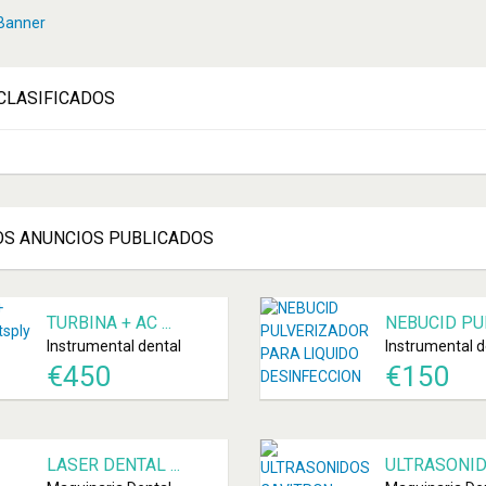
CLASIFICADOS
OS
ANUNCIOS PUBLICADOS
TURBINA + AC ...
NEBUCID PULV
Instrumental dental
Instrumental d
€
450
€
150
LASER DENTAL ...
ULTRASONIDO