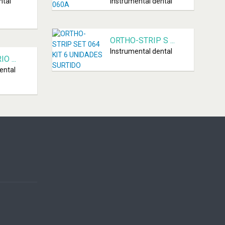
ntal
Instrumental dental
ORTHO-STRIP S ...
Instrumental dental
O ...
ental