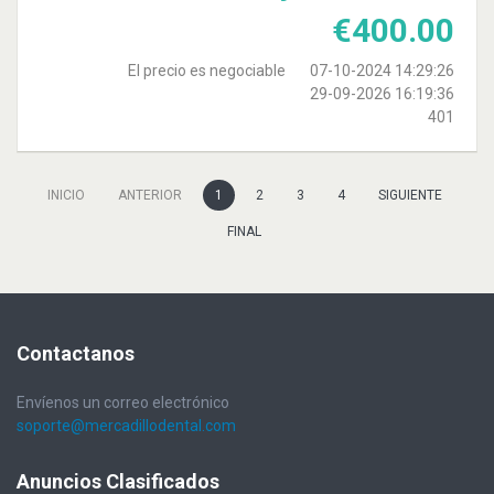
€
400.00
El precio es negociable
07-10-2024 14:29:26
29-09-2026 16:19:36
401
INICIO
ANTERIOR
1
2
3
4
SIGUIENTE
FINAL
Contactanos
Envíenos un correo electrónico
soporte@mercadillodental.com
Anuncios
Clasificados