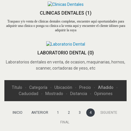
CLINICAS DENTALES
(1)
Traspaso y/o venta de clínicas dentales completas, encuentre aquí oportunidades para
adquirir una clinica o ponga su clinica a la venta aqui y encuentre el cliente idóneo para
adquirir la suya
LABORATORIO DENTAL
(0)
Laboratorios dentales en venta, de ocasion, maquinarias, hornos,
scanner, cortadoras de yeso, etc
Título
Categoría
Ubicación
Precio
Añadido
Caducidad
Mostrado
Distancia
Opiniones
INICIO
ANTERIOR
1
2
3
4
SIGUIENTE
FINAL