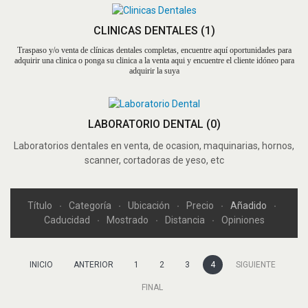
CLINICAS DENTALES
(1)
Traspaso y/o venta de clínicas dentales completas, encuentre aquí oportunidades para
adquirir una clinica o ponga su clinica a la venta aqui y encuentre el cliente idóneo para
adquirir la suya
LABORATORIO DENTAL
(0)
Laboratorios dentales en venta, de ocasion, maquinarias, hornos,
scanner, cortadoras de yeso, etc
Título
Categoría
Ubicación
Precio
Añadido
Caducidad
Mostrado
Distancia
Opiniones
INICIO
ANTERIOR
1
2
3
4
SIGUIENTE
FINAL